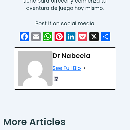
tiene para ofrecer y comienza tu
aventura de juego hoy mismo.
Post it on social media
Facebook
Email
WhatsApp
Pinterest
LinkedIn
Pocket
X
Sha
Dr Nabeela
See Full Bio
More Articles