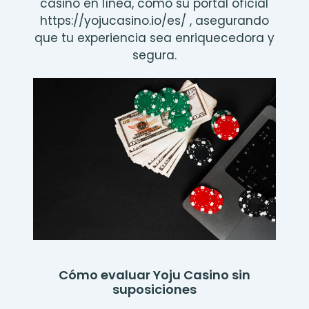
casino en línea, como su portal oficial
https://yojucasino.io/es/ , asegurando
que tu experiencia sea enriquecedora y
segura.
Cómo evaluar Yoju Casino sin
suposiciones