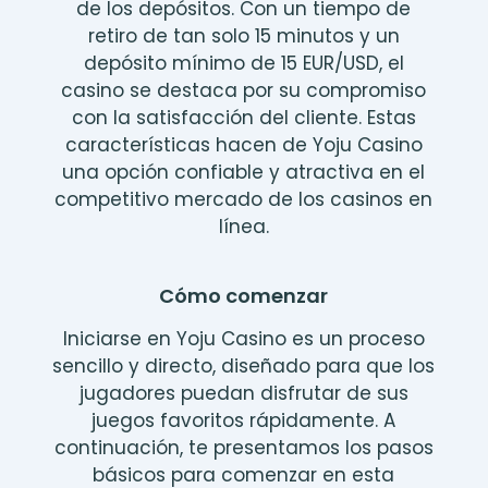
de los depósitos. Con un tiempo de
retiro de tan solo 15 minutos y un
depósito mínimo de 15 EUR/USD, el
casino se destaca por su compromiso
con la satisfacción del cliente. Estas
características hacen de Yoju Casino
una opción confiable y atractiva en el
competitivo mercado de los casinos en
línea.
Cómo comenzar
Iniciarse en Yoju Casino es un proceso
sencillo y directo, diseñado para que los
jugadores puedan disfrutar de sus
juegos favoritos rápidamente. A
continuación, te presentamos los pasos
básicos para comenzar en esta