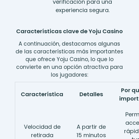
verificación para una
experiencia segura.
Características clave de Yoju Casino
A continuación, destacamos algunas
de las características más importantes
que ofrece Yoju Casino, lo que lo
convierte en una opción atractiva para
los jugadores:
Por qu
Característica
Detalles
impor
Perm
acc
Velocidad de
A partir de
rápid
retirada
15 minutos