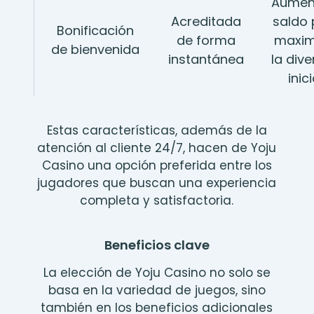
Aument
Acreditada
saldo 
Bonificación
de forma
maxim
de bienvenida
instantánea
la dive
inici
Estas características, además de la
atención al cliente 24/7, hacen de Yoju
Casino una opción preferida entre los
jugadores que buscan una experiencia
completa y satisfactoria.
Beneficios clave
La elección de Yoju Casino no solo se
basa en la variedad de juegos, sino
también en los beneficios adicionales