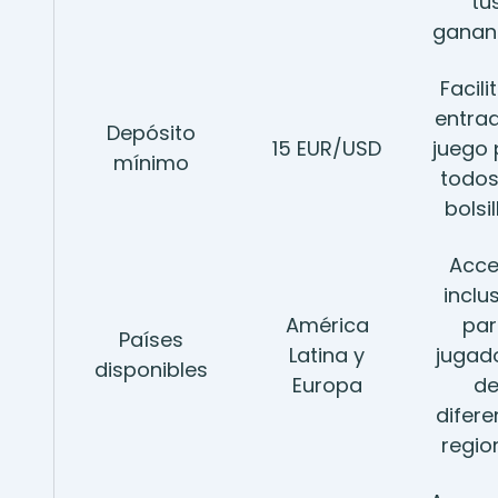
tu
gananc
Facili
entrad
Depósito
15 EUR/USD
juego 
mínimo
todos
bolsil
Acc
inclu
América
pa
Países
Latina y
jugad
disponibles
Europa
d
difere
regio