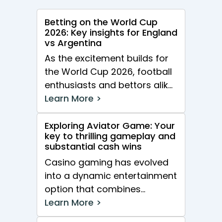
Betting on the World Cup
2026: Key insights for England
vs Argentina
As the excitement builds for
the World Cup 2026, football
enthusiasts and bettors alike
are gearing up for one of...
Learn More >
Exploring Aviator Game: Your
key to thrilling gameplay and
substantial cash wins
Casino gaming has evolved
into a dynamic entertainment
option that combines
excitement with opportunities
Learn More >
for real cash wins. With an...