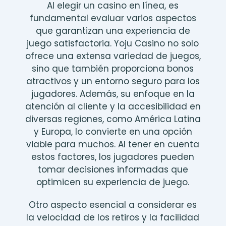
Al elegir un casino en línea, es
fundamental evaluar varios aspectos
que garantizan una experiencia de
juego satisfactoria. Yoju Casino no solo
ofrece una extensa variedad de juegos,
sino que también proporciona bonos
atractivos y un entorno seguro para los
jugadores. Además, su enfoque en la
atención al cliente y la accesibilidad en
diversas regiones, como América Latina
y Europa, lo convierte en una opción
viable para muchos. Al tener en cuenta
estos factores, los jugadores pueden
tomar decisiones informadas que
optimicen su experiencia de juego.
Otro aspecto esencial a considerar es
la velocidad de los retiros y la facilidad