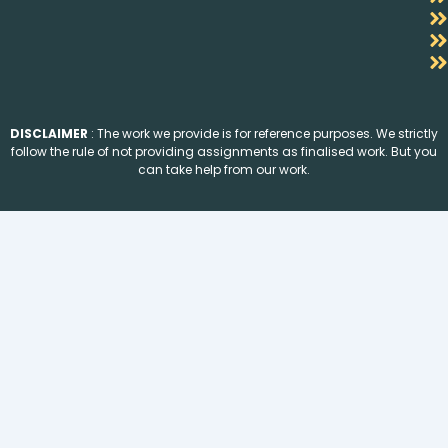
DISCLAIMER
: The work we provide is for reference purposes. We strictly
follow the rule of not providing assignments as finalised work. But you
can take help from our work.