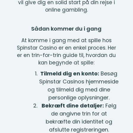
vil give dig en solid start på din rejse i
online gambling.
Sådan kommer du i gang
At komme i gang med at spille hos
Spinstar Casino er en enkel proces. Her
er en trin-for-trin guide til, hvordan du
kan begynde at spille:
Tilmeld dig en konto:
Besøg
Spinstar Casinos hjemmeside
og tilmeld dig med dine
personlige oplysninger.
Bekræft dine detaljer:
Følg
de angivne trin for at
bekræfte din identitet og
afslutte registreringen.