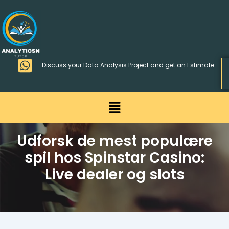
Skip
>
to
content
Discuss your Data Analysis Project and get an Estimate
Menu
Udforsk de mest populære
spil hos Spinstar Casino:
Live dealer og slots