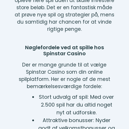
opleve flere spil uden at skulle investere
store beløb. Det er en fantastisk måde
at prøve nye spil og strategier på, mens
du samtidig har chancen for at vinde
rigtige penge.
Nøglefordele ved at spille hos
Spinstar Casino
Der er mange grunde til at vælge
Spinstar Casino som din online
spilplatform. Her er nogle af de mest
bemærkelsesværdige fordele:
Stort udvalg af spil: Med over
2.500 spil har du altid noget
nyt at udforske.
Attraktive bonusser: Nyder
godt af velkomstbonusser og