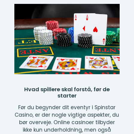
Hvad spillere skal forstå, før de
starter
Før du begynder dit eventyr i Spinstar
Casino, er der nogle vigtige aspekter, du
bør overveje. Online casinoer tilbyder
ikke kun underholdning, men også