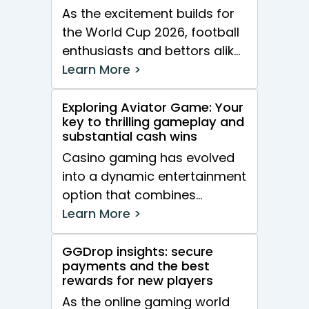
As the excitement builds for
the World Cup 2026, football
enthusiasts and bettors alike
are gearing up for one of...
Learn More >
Exploring Aviator Game: Your
key to thrilling gameplay and
substantial cash wins
Casino gaming has evolved
into a dynamic entertainment
option that combines
excitement with opportunities
Learn More >
for real cash wins. With an...
GGDrop insights: secure
payments and the best
rewards for new players
As the online gaming world