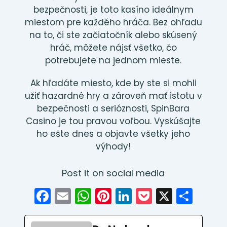
bezpečnosti, je toto kasíno ideálnym
miestom pre každého hráča. Bez ohľadu
na to, či ste začiatočník alebo skúsený
hráč, môžete nájsť všetko, čo
potrebujete na jednom mieste.
Ak hľadáte miesto, kde by ste si mohli
užiť hazardné hry a zároveň mať istotu v
bezpečnosti a serióznosti, SpinBara
Casino je tou pravou voľbou. Vyskúšajte
ho ešte dnes a objavte všetky jeho
výhody!
Post it on social media
Facebook
Email
WhatsApp
Pinterest
LinkedIn
Pocket
X
Sha