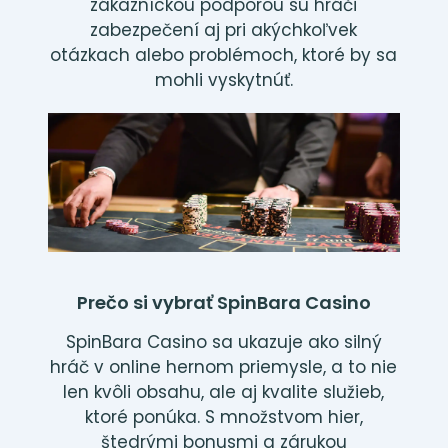
zákazníckou podporou sú hráči
zabezpečení aj pri akýchkoľvek
otázkach alebo problémoch, ktoré by sa
mohli vyskytnúť.
Prečo si vybrať SpinBara Casino
SpinBara Casino sa ukazuje ako silný
hráč v online hernom priemysle, a to nie
len kvôli obsahu, ale aj kvalite služieb,
ktoré ponúka. S množstvom hier,
štedrými bonusmi a zárukou