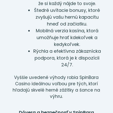
že si každý nájde to svoje.
Štedré uvítacie bonusy, ktoré
zvyšujú vašu hernú kapacitu
hneď od začiatku.
Mobilná verzia kasína, ktorá
umožňuje hrať kdekoľvek a
kedykoľvek.
Rýchla a efektívna zákaznícka
podpora, ktorá je k dispozícii
24/7.
Vyššie uvedené výhody robia SpinBara
Casino ideálnou voľbou pre tých, ktorí
hľadajú skvelé herné zážitky a šance na
výhru.
Dôvera a bezpečnosť v SpinBara