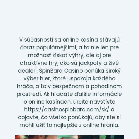
V súčasnosti sa online kasína stávajú
čoraz populárnejšími, a to nie len pre
možnosť získať výhry, ale aj pre
atraktívne hry, ako sú jackpoty a živé
dealeri. SpinBara Casino ponúka široký
výber hier, ktoré uspokoja každého
hráča, a to v bezpečnom a pohodlnom
prostredí. Ak hľadáte ďalšie informácie
o online kasínach, určite navštívte
https://casinospinbara.com/sk/ a
objavte, čo všetko ponúkajú, aby ste si
mohli užiť to najlepšie z online hrania.