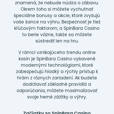
znamená, že nebude núdza o zábavu.
Okrem toho si môžete vychutnať
špeciálne bonusy a akcie, ktoré zvyšujú
vaše šance na výhru. Bezpečnosť je tiež
kľúčovým faktorom, a SpinBara Casino
to berie vážne, takže sa môžete
sústrediť len na hru.
V rámci vznikajúceho trendu online
kasín je SpinBara Casino vybavené
modernými technológiami, ktoré
zabezpečujú hladký a rýchly prístup k
hrám z rôznych zariadení. Ak budete
dodržiavať základné pravidlá a
odporúčania, môžete maximalizovať
svoje herné zážitky a výhry.
Začiatky so SpinBara Casino