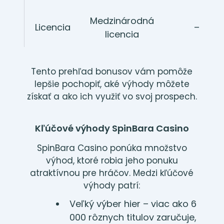
Medzinárodná
Licencia
–
licencia
Tento prehľad bonusov vám pomôže
lepšie pochopiť, aké výhody môžete
získať a ako ich využiť vo svoj prospech.
Kľúčové výhody SpinBara Casino
SpinBara Casino ponúka množstvo
výhod, ktoré robia jeho ponuku
atraktívnou pre hráčov. Medzi kľúčové
výhody patrí:
Veľký výber hier – viac ako 6
000 rôznych titulov zaručuje,