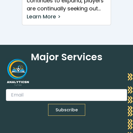
continues to expand, players
are continually seeking out
platforms that offer both
Learn More >
security and enticing...
Major Services