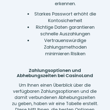
erkennen.
Starkes Passwort erhöht die
Kontosicherheit
Richtige Daten garantieren
schnelle Auszahlungen
Vertrauenswürdige
Zahlungsmethoden
minimieren Risiken
Zahlungsoptionen und
Abhebungszeiten bei CasinoLand
Um Ihnen einen Überblick über die
verfügbaren Zahlungsoptionen und die
damit verbundenen Abhebungszeiten
zu geben, haben wir eine Tabelle erstellt.
Diese hilft Ihnen, die besten Optionen