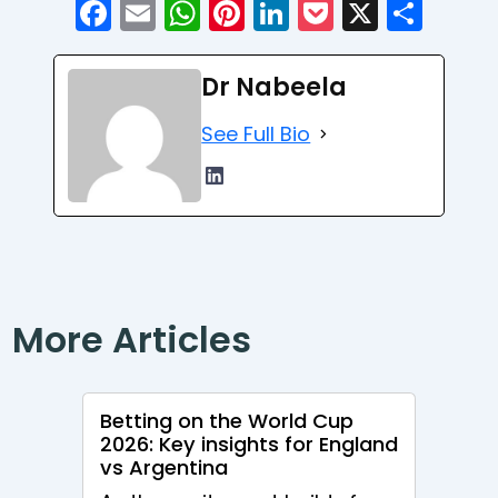
Facebook
Email
WhatsApp
Pinterest
LinkedIn
Pocket
X
Sha
Dr Nabeela
See Full Bio
More Articles
Betting on the World Cup
2026: Key insights for England
vs Argentina