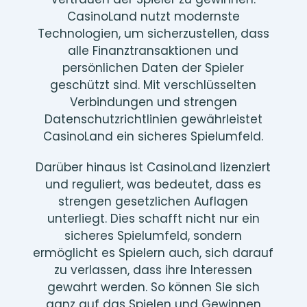
CasinoLand nutzt modernste
Technologien, um sicherzustellen, dass
alle Finanztransaktionen und
persönlichen Daten der Spieler
geschützt sind. Mit verschlüsselten
Verbindungen und strengen
Datenschutzrichtlinien gewährleistet
CasinoLand ein sicheres Spielumfeld.
Darüber hinaus ist CasinoLand lizenziert
und reguliert, was bedeutet, dass es
strengen gesetzlichen Auflagen
unterliegt. Dies schafft nicht nur ein
sicheres Spielumfeld, sondern
ermöglicht es Spielern auch, sich darauf
zu verlassen, dass ihre Interessen
gewahrt werden. So können Sie sich
ganz auf das Spielen und Gewinnen