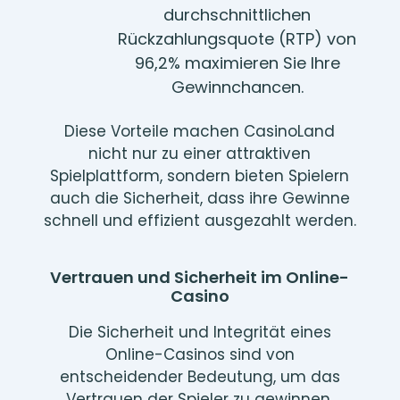
durchschnittlichen
Rückzahlungsquote (RTP) von
96,2% maximieren Sie Ihre
Gewinnchancen.
Diese Vorteile machen CasinoLand
nicht nur zu einer attraktiven
Spielplattform, sondern bieten Spielern
auch die Sicherheit, dass ihre Gewinne
schnell und effizient ausgezahlt werden.
Vertrauen und Sicherheit im Online-
Casino
Die Sicherheit und Integrität eines
Online-Casinos sind von
entscheidender Bedeutung, um das
Vertrauen der Spieler zu gewinnen.