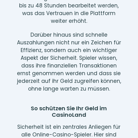
bis zu 48 Stunden bearbeitet werden,
was das Vertrauen in die Plattform
weiter erhöht.
Darüber hinaus sind schnelle
Auszahlungen nicht nur ein Zeichen für
Effizienz, sondern auch ein wichtiger
Aspekt der Sicherheit. Spieler wissen,
dass ihre finanziellen Transaktionen
ernst genommen werden und dass sie
jederzeit auf ihr Geld zugreifen können,
ohne lange warten zu müssen.
So schützen Sie Ihr Geld im
CasinoLand
Sicherheit ist ein zentrales Anliegen für
alle Online-Casino-Spieler. Hier sind