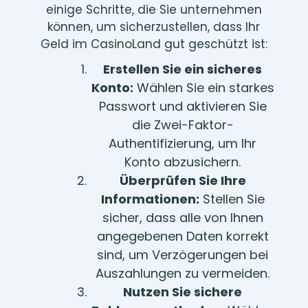
einige Schritte, die Sie unternehmen
können, um sicherzustellen, dass Ihr
Geld im CasinoLand gut geschützt ist:
Erstellen Sie ein sicheres
Konto:
Wählen Sie ein starkes
Passwort und aktivieren Sie
die Zwei-Faktor-
Authentifizierung, um Ihr
Konto abzusichern.
Überprüfen Sie Ihre
Informationen:
Stellen Sie
sicher, dass alle von Ihnen
angegebenen Daten korrekt
sind, um Verzögerungen bei
Auszahlungen zu vermeiden.
Nutzen Sie sichere