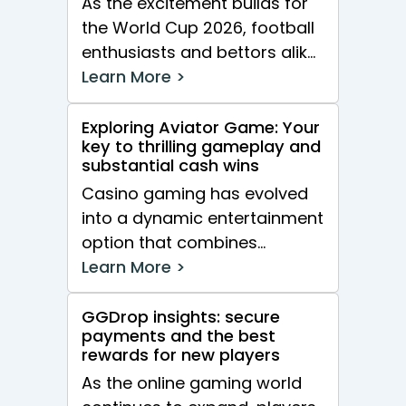
As the excitement builds for
the World Cup 2026, football
enthusiasts and bettors alike
are gearing up for one of...
Learn More >
Exploring Aviator Game: Your
key to thrilling gameplay and
substantial cash wins
Casino gaming has evolved
into a dynamic entertainment
option that combines
excitement with opportunities
Learn More >
for real cash wins. With an...
GGDrop insights: secure
payments and the best
rewards for new players
As the online gaming world