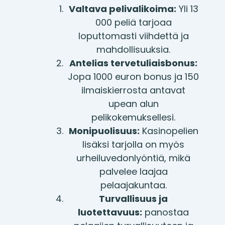
Valtava pelivalikoima:
Yli 13
000 peliä tarjoaa
loputtomasti viihdettä ja
mahdollisuuksia.
Antelias tervetuliaisbonus:
Jopa 1000 euron bonus ja 150
ilmaiskierrosta antavat
upean alun
pelikokemuksellesi.
Monipuolisuus:
Kasinopelien
lisäksi tarjolla on myös
urheiluvedonlyöntiä, mikä
palvelee laajaa
pelaajakuntaa.
Turvallisuus ja
luotettavuus:
panostaa