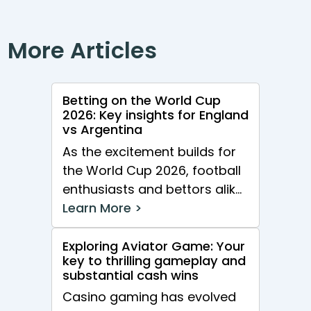
More Articles
Betting on the World Cup
2026: Key insights for England
vs Argentina
As the excitement builds for
the World Cup 2026, football
enthusiasts and bettors alike
are gearing up for one of...
Learn More >
Exploring Aviator Game: Your
key to thrilling gameplay and
substantial cash wins
Casino gaming has evolved