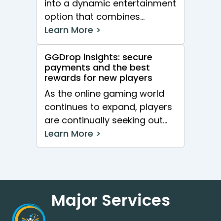
into a dynamic entertainment
option that combines
excitement with opportunities
Learn More >
for real cash wins. With an...
GGDrop insights: secure
payments and the best
rewards for new players
As the online gaming world
continues to expand, players
are continually seeking out
platforms that offer both
Learn More >
security and enticing...
Major Services