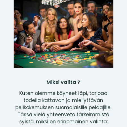
Miksi valita ?
Kuten olemme käyneet läpi, tarjoaa
todella kattavan ja miellyttävän
pelikokemuksen suomalaisille pelaajille.
Tässä vielä yhteenveto tärkeimmistä
syistä, miksi on erinomainen valinta: