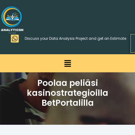
Skip
>
to
content
Discuss your Data Analysis Project and get an Estimate
Menu
Poolaa peliäsi
kasinostrategioilla
BetPortalilla