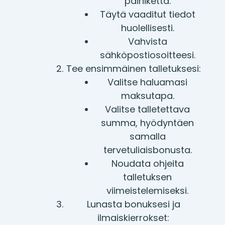
painiketta.
Täytä vaaditut tiedot
huolellisesti.
Vahvista
sähköpostiosoitteesi.
Tee ensimmäinen talletuksesi:
Valitse haluamasi
maksutapa.
Valitse talletettava
summa, hyödyntäen
samalla
tervetuliaisbonusta.
Noudata ohjeita
talletuksen
viimeistelemiseksi.
Lunasta bonuksesi ja
ilmaiskierrokset: