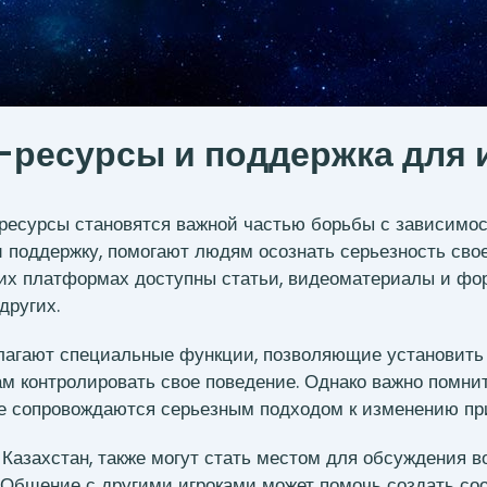
-ресурсы и поддержка для 
есурсы становятся важной частью борьбы с зависимост
поддержку, помогают людям осознать серьезность сво
их платформах доступны статьи, видеоматериалы и фор
других.
лагают специальные функции, позволяющие установить
ам контролировать свое поведение. Однако важно помнит
е сопровождаются серьезным подходом к изменению при
 Казахстан, также могут стать местом для обсуждения 
 Общение с другими игроками может помочь создать со