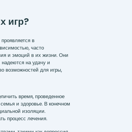
х игр?
 проявляется в
ависимостью, часто
вия и эмоций в их жизни. Они
и надеются на удачу и
во возможностей для игры,
еличить время, проведенное
 семья и здоровье. В конечном
циальной изоляции.
ть процесс лечения.
твами, такими как депрессия