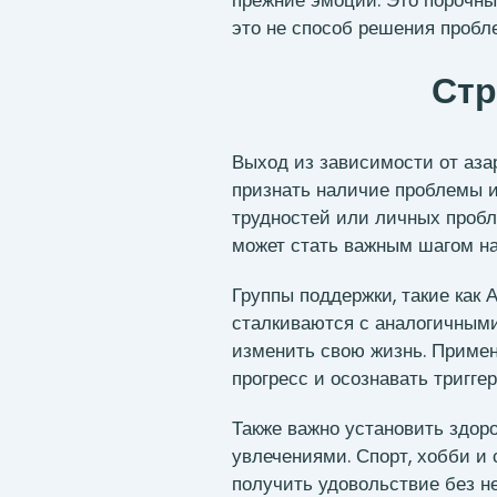
это не способ решения пробл
Стр
Выход из зависимости от аза
признать наличие проблемы и
трудностей или личных пробл
может стать важным шагом на
Группы поддержки, такие как
сталкиваются с аналогичными 
изменить свою жизнь. Примен
прогресс и осознавать тригге
Также важно установить здор
увлечениями. Спорт, хобби и
получить удовольствие без н