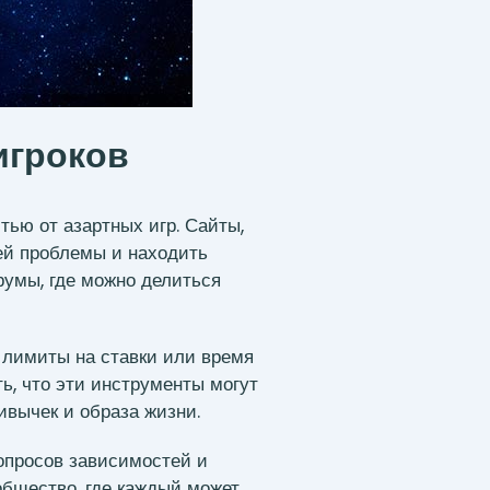
игроков
ью от азартных игр. Сайты,
ей проблемы и находить
умы, где можно делиться
 лимиты на ставки или время
ь, что эти инструменты могут
вычек и образа жизни.
вопросов зависимостей и
общество, где каждый может