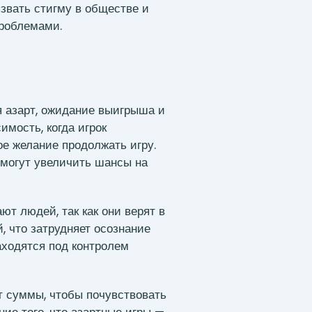
звать стигму в обществе и
проблемами.
 азарт, ожидание выигрыша и
мость, когда игрок
е желание продолжать игру.
 могут увеличить шансы на
ют людей, так как они верят в
, что затрудняет осознание
аходятся под контролем
т суммы, чтобы почувствовать
ние того, что азартные игры —