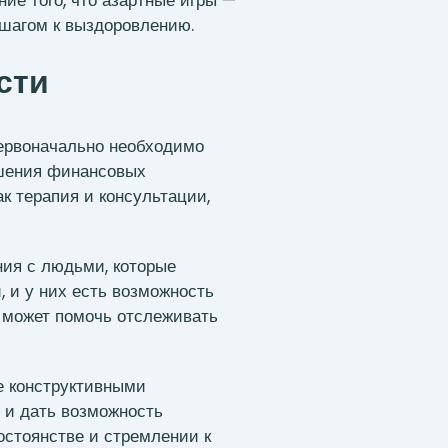
 шагом к выздоровлению.
сти
Первоначально необходимо
ешения финансовых
к терапия и консультации,
ния с людьми, которые
, и у них есть возможность
, может помочь отслеживать
е конструктивными
 и дать возможность
остоянстве и стремлении к