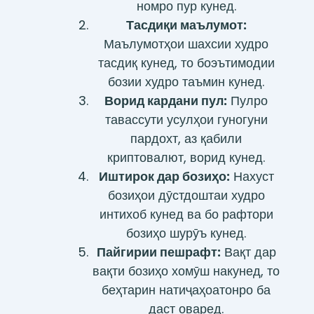
номро пур кунед.
Тасдиқи маълумот:
Маълумотҳои шахсии худро
тасдиқ кунед, то боэътимодии
бозии худро таъмин кунед.
Ворид кардани пул:
Пулро
тавассути усулҳои гуногуни
пардохт, аз қабили
криптовалют, ворид кунед.
Иштирок дар бозиҳо:
Нахуст
бозиҳои дӯстдоштаи худро
интихоб кунед ва бо рафтори
бозиҳо шурӯъ кунед.
Пайгирии пешрафт:
Вақт дар
вақти бозиҳо хомӯш накунед, то
беҳтарин натиҷаҳоатонро ба
даст оваред.