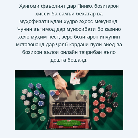
Ҳангоми фаъолият дар Пинко, бозигарон
ҳисси ба самъи бехатар ва
муҳофизатшудаи худро эҳсос мекунанд.
Чунин эътимод дар муносибати бо казино
хеле муҳим нест, зеро бозигарон инчунин
метавонанд дар ҷалб кардани пули зиёд ва
бозиҳои аълои онлайн таҷрибаи аъло
дошта бошанд.