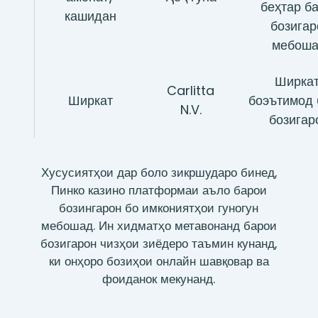
беҳтар б
кашидан
бозигар
мебоша
Ширка
Carlitta
Ширкат
боэътимод 
N.V.
бозигар
Хусусиятҳои дар боло зикршударо бинед,
Пинко казино платформаи аъло барои
бозингарон бо имкониятҳои гуногун
мебошад. Ин хидматҳо метавонанд барои
бозигарон чизҳои зиёдеро таъмин кунанд,
ки онҳоро бозиҳои онлайн шавқовар ва
фоиданок мекунанд.