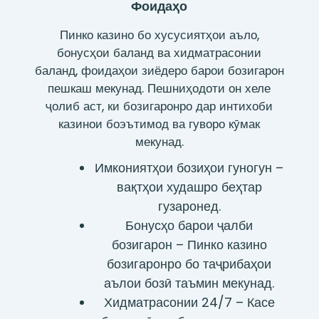
Фоидаҳо
Пинко казино бо хусусиятҳои аъло,
бонусҳои баланд ва хидматрасонии
баланд, фоидаҳои зиёдеро барои бозигарон
пешкаш мекунад. Пешниҳодоти он хеле
ҷолиб аст, ки бозигаронро дар интихоби
казинои боэътимод ва гуворо кӯмак
мекунад.
Имкониятҳои бозиҳои гуногун –
вақтҳои худашро беҳтар
гузаронед.
Бонусҳо барои ҷалби
бозигарон – Пинко казино
бозигаронро бо таҷрибаҳои
аълои бозӣ таъмин мекунад.
Хидматрасонии 24/7 – Касе