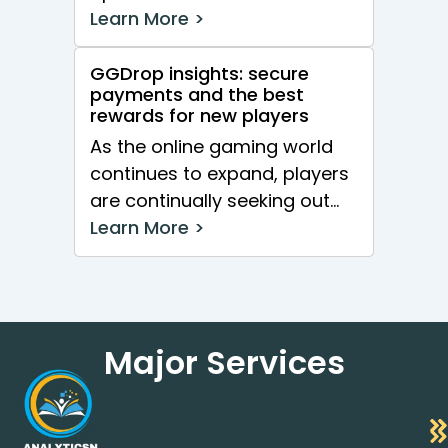
excitement with opportunities
Learn More >
for real cash wins. With an...
GGDrop insights: secure
payments and the best
rewards for new players
As the online gaming world
continues to expand, players
are continually seeking out
platforms that offer both
Learn More >
security and enticing...
Major Services