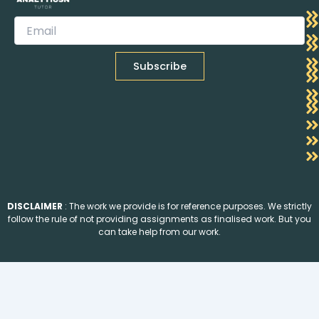
DISCLAIMER
: The work we provide is for reference purposes. We strictly
follow the rule of not providing assignments as finalised work. But you
can take help from our work.