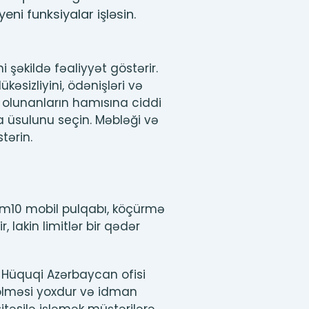
ni funksiyalar işləsin.
şəkildə fəaliyyət göstərir.
əsizliyini, ödənişləri və
d olunanların hamısına ciddi
ma üsulunu seçin. Məbləği və
tərin.
 m10 mobil pulqabı, köçürmə
, lakin limitlər bir qədər
r. Hüquqi Azərbaycan ofisi
 bölməsi yoxdur və idman
itəsilə işləmək müştərilərə