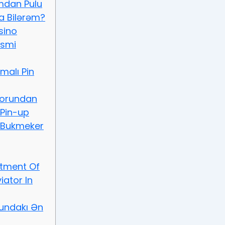
mdan Pulu
ra Bilərəm?
sino
əsmi
malı Pin
torundan
 Pin-up
i Bukmeker
itment Of
iator In
undakı Ən