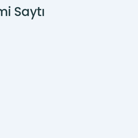
mi Saytı