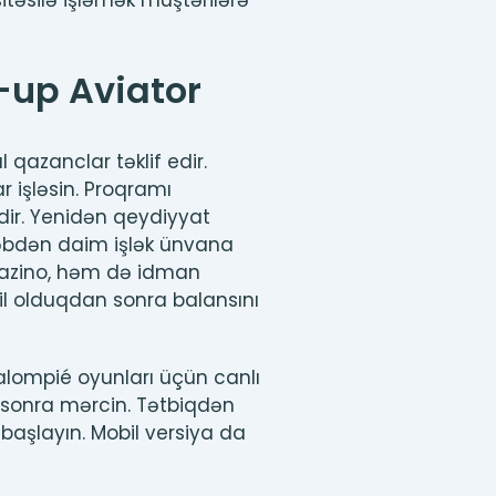
-up Aviator
azanclar təklif edir.
r işləsin. Proqramı
ir. Yenidən qeydiyyat
bəbdən daim işlək ünvana
kazino, həm də idman
xil olduqdan sonra balansını
alompié oyunları üçün canlı
 sonra mərcin. Tətbiqdən
aşlayın. Mobil versiya da