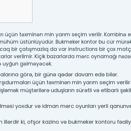
ı üçün təxminən min yarım seçim verilir. Kombinə e
ühüm üstünlüyüdür. Bukmeker kontor bu cür mürək
Ancaq bir çatışmazlıq da var instructions bir çox ma
zarlar verilmir. Kiçik bazarlarda mərc oynamağı nəzər
izə uyğun gəlməyəcək.
larına görə, bir günə qədər davam edə bilər.
şıdurmaları üçün təxminən min yarım seçim verilir
 işləmək müştərilərə uduşların sürətli və etibarlı ş
lməsi yoxdur və idman mərc oyunları yerli qanunve
 illərdir ki, ofşor kazino və bukmeker kontoru fəaliy