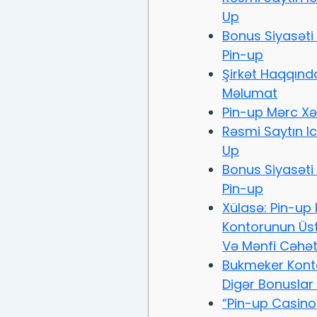
Up
Bonus Siyasət
Pin-up
Şirkət Haqqınd
Məlumat
Pin-up Mərc Xə
Rəsmi Saytın Ic
Up
Bonus Siyasət
Pin-up
Xülasə: Pin-up
Kontorunun Üst
Və Mənfi Cəhətl
Bukmeker Kon
Digər Bonuslar
“Pin-up Casino