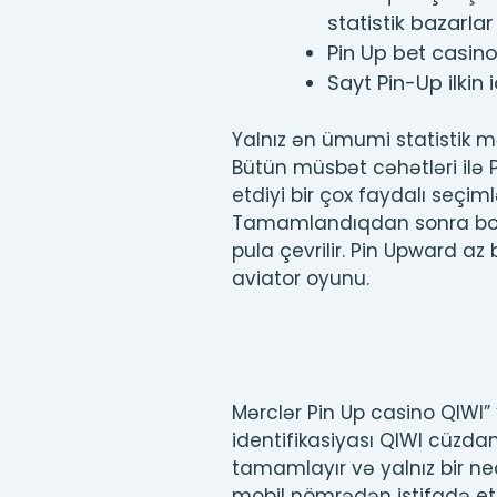
statistik bazarlar 
Pin Up bet casino
Sayt Pin-Up ilkin 
Yalnız ən ümumi statistik mə
Bütün müsbət cəhətləri ilə P
etdiyi bir çox faydalı seçi
Tamamlandıqdan sonra bonus
pula çevrilir. Pin Upward a
aviator oyunu.
Mərclər Pin Up casino QIWI” 
identifikasiyası QIWI cüzda
tamamlayır və yalnız bir ne
mobil nömrədən istifadə et