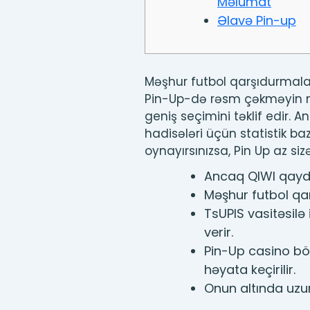
Məlumat
Əlavə Pin-up
Məşhur futbol qarşıdurmalar
Pin-Up-də rəsm çəkməyin m
geniş seçimini təklif edir. 
hadisələri üçün statistik ba
oynayırsınızsa, Pin Up az s
Ancaq QIWI qayda
Məşhur futbol qar
TsUPIS vasitəsilə
verir.
Pin-Up casino bö
həyata keçirilir.
Onun altında uzun