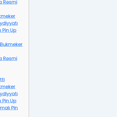
a Rəsmi
ukmeker
ydiyyatı
ı Pin Up
i Bukmeker
a Rəsmi
tti
ukmeker
ydiyyatı
ı Pin Up
malı Pin