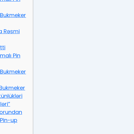
i Bukmeker
a Rəsmi
tti
malı Pin
i Bukmeker
 Bukmeker
ünlükləri
əri”
torundan
 Pin-up