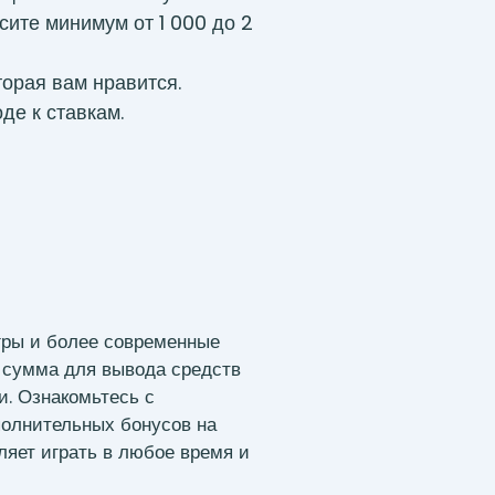
ите минимум от 1 000 до 2
торая вам нравится.
де к ставкам.
игры и более современные
я сумма для вывода средств
и. Ознакомьтесь с
полнительных бонусов на
ляет играть в любое время и