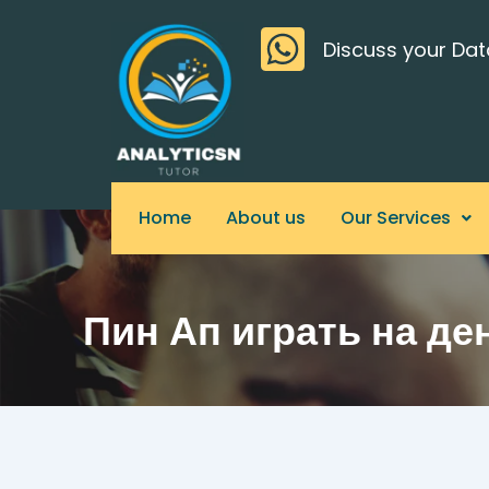
Skip
>
to
Discuss your Dat
content
Home
About us
Our Services
Пин Ап играть на де