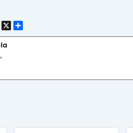
App
rest
nkedIn
Pocket
X
Share
la