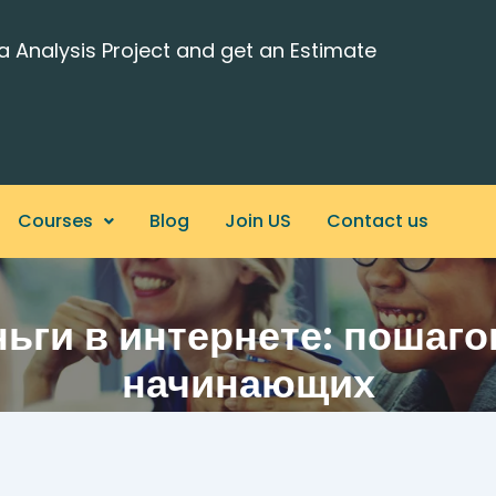
a Analysis Project and get an Estimate
Courses
Blog
Join US
Contact us
ньги в интернете: пошаг
начинающих