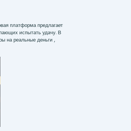
овая платформа предлагает
елающих испытать удачу. В
ры на реальные деньги ,