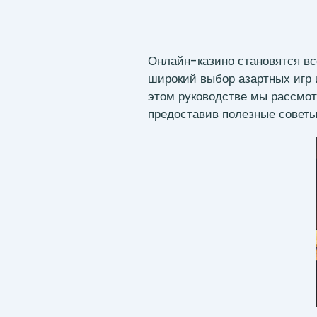
Онлайн-казино становятся вс
широкий выбор азартных игр и
этом руководстве мы рассмотр
предоставив полезные советы