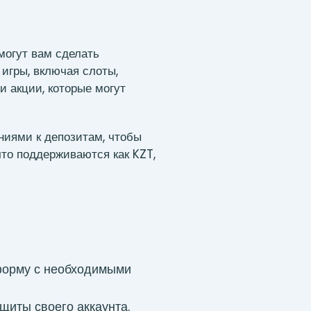
омогут вам сделать
игры, включая слоты,
и акции, которые могут
ниями к депозитам, чтобы
то поддерживаются как KZT,
форму с необходимыми
иты своего аккаунта.