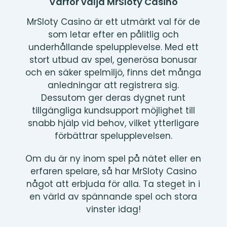
Varför välja MrSloty Casino
MrSloty Casino är ett utmärkt val för de
som letar efter en pålitlig och
underhållande spelupplevelse. Med ett
stort utbud av spel, generösa bonusar
och en säker spelmiljö, finns det många
anledningar att registrera sig.
Dessutom ger deras dygnet runt
tillgängliga kundsupport möjlighet till
snabb hjälp vid behov, vilket ytterligare
förbättrar spelupplevelsen.
Om du är ny inom spel på nätet eller en
erfaren spelare, så har MrSloty Casino
något att erbjuda för alla. Ta steget in i
en värld av spännande spel och stora
vinster idag!