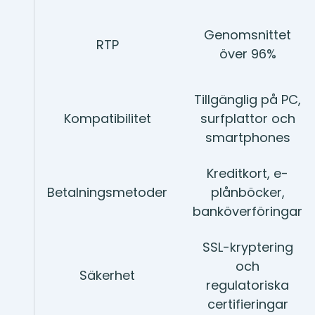
Genomsnittet
RTP
över 96%
Tillgänglig på PC,
Kompatibilitet
surfplattor och
smartphones
Kreditkort, e-
Betalningsmetoder
plånböcker,
banköverföringar
SSL-kryptering
och
Säkerhet
regulatoriska
certifieringar