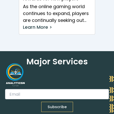
As the online gaming world
continues to expand, players
are continually seeking out
platforms that offer both
Learn More >
security and enticing...
Major Services