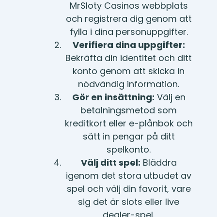
MrSloty Casinos webbplats
och registrera dig genom att
fylla i dina personuppgifter.
Verifiera dina uppgifter:
Bekräfta din identitet och ditt
konto genom att skicka in
nödvändig information.
Gör en insättning:
Välj en
betalningsmetod som
kreditkort eller e-plånbok och
sätt in pengar på ditt
spelkonto.
Välj ditt spel:
Bläddra
igenom det stora utbudet av
spel och välj din favorit, vare
sig det är slots eller live
dealer-spel.