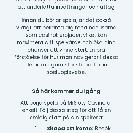
att underlätta insättningar och uttag.
Innan du börjar spela, är det också
viktigt att bekanta dig med bonusarna
som casinot erbjuder, vilket kan
maximera ditt spelvärde och öka dina
chanser att vinna stort. En bra
förståelse för hur man navigerar i dessa
delar kan göra stor skillnad i din
spelupplevelse.
Så här kommer du igång
Att börja spela på MrSloty Casino är
enkelt. Följ dessa steg för att få en
smidig start på din spelresa:
Skapa ett konto:
Besök