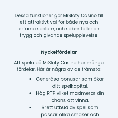
Dessa funktioner gör MrSloty Casino till
ett attraktivt val för både nya och
erfarna spelare, och säkerställer en
trygg och givande spelupplevelse.
Nyckelfördelar
Att spela på MrSloty Casino har många
fördelar. Här är några av de främsta:
Generösa bonusar som ökar
ditt spelkapital.
Hög RTP vilket maximerar din
chans att vinna.
Brett utbud av spel som
passar olika smaker och