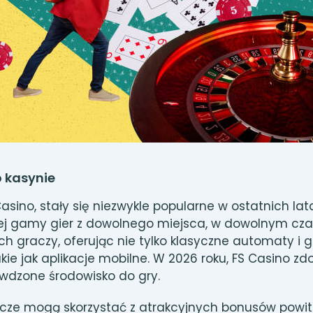
 kasynie
Casino, stały się niezwykle popularne w ostatnich la
ej gamy gier z dowolnego miejsca, w dowolnym czas
h graczy, oferując nie tylko klasyczne automaty i g
ie jak aplikacje mobilne. W 2026 roku, FS Casino zd
wdzone środowisko do gry.
racze mogą skorzystać z atrakcyjnych bonusów powita