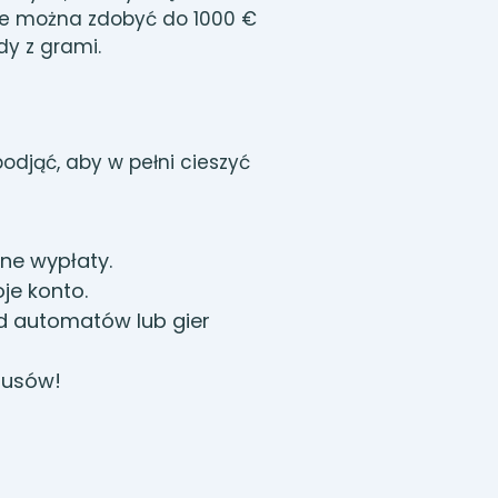
cie można zdobyć do 1000 €
y z grami.
podjąć, aby w pełni cieszyć
ne wypłaty.
je konto.
ód automatów lub gier
onusów!