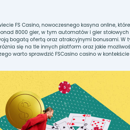
ecie FS Casino, nowoczesnego kasyna online, któr
 ponad 8000 gier, w tym automatów i gier stołowyc
oją bogatą ofertą oraz atrakcyjnymi bonusami. W ty
różnia się na tle innych platform oraz jakie możliw
czego warto sprawdzić FSCasino casino w kontekści