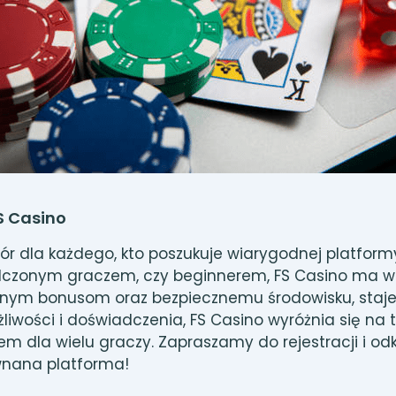
S Casino
r dla każdego, kto poszukuje wiarygodnej platformy 
dczonym graczem, czy beginnerem, FS Casino ma wie
cyjnym bonusom oraz bezpiecznemu środowisku, staj
liwości i doświadczenia, FS Casino wyróżnia się na t
em dla wielu graczy. Zapraszamy do rejestracji i od
wnana platforma!