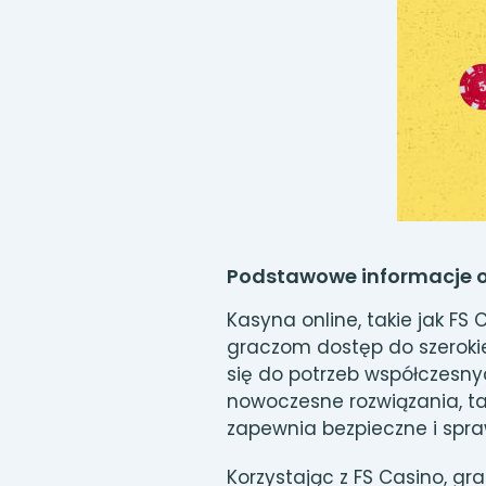
Podstawowe informacje o
Kasyna online, takie jak FS 
graczom dostęp do szeroki
się do potrzeb współczesnyc
nowoczesne rozwiązania, tak
zapewnia bezpieczne i spra
Korzystając z FS Casino, g