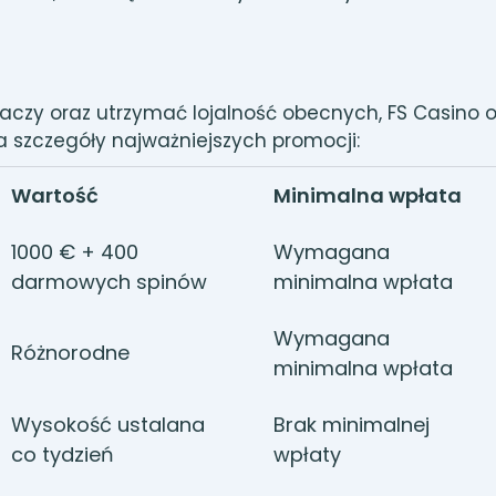
czy oraz utrzymać lojalność obecnych, FS Casino o
a szczegóły najważniejszych promocji:
Wartość
Minimalna wpłata
1000 € + 400
Wymagana
darmowych spinów
minimalna wpłata
Wymagana
Różnorodne
minimalna wpłata
Wysokość ustalana
Brak minimalnej
co tydzień
wpłaty