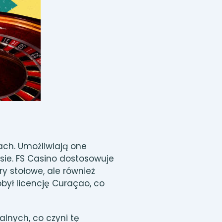
tach. Umożliwiają one
ie. FS Casino dostosowuje
ry stołowe, ale również
obył licencję Curaçao, co
lnych, co czyni tę