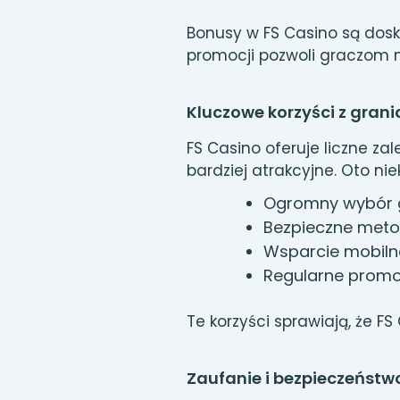
Bonusy w FS Casino są dosk
promocji pozwoli graczom n
Kluczowe korzyści z grani
FS Casino oferuje liczne zal
bardziej atrakcyjne. Oto niek
Ogromny wybór g
Bezpieczne metod
Wsparcie mobilne
Regularne promoc
Te korzyści sprawiają, że FS
Zaufanie i bezpieczeństw