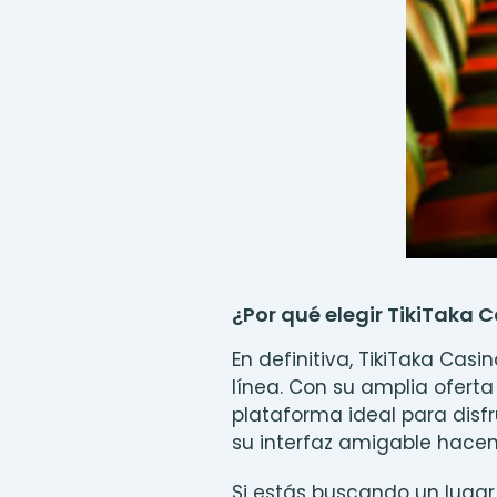
¿Por qué elegir TikiTaka 
En definitiva, TikiTaka Ca
línea. Con su amplia oferta
plataforma ideal para disf
su interfaz amigable hacen
Si estás buscando un lugar