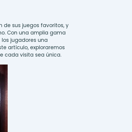
 de sus juegos favoritos, y
leno. Con una amplia gama
 los jugadores una
ste artículo, exploraremos
e cada visita sea única.