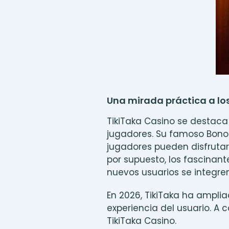
Una mirada práctica a lo
TikiTaka Casino se destaca
jugadores. Su famoso Bono 
jugadores pueden disfruta
por supuesto, los fascinant
nuevos usuarios se integre
En 2026, TikiTaka ha amplia
experiencia del usuario. 
TikiTaka Casino.