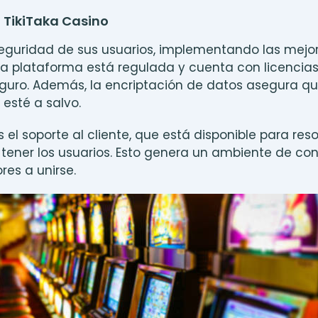
 TikiTaka Casino
a seguridad de sus usuarios, implementando las mejo
La plataforma está regulada y cuenta con licencia
eguro. Además, la encriptación de datos asegura qu
 esté a salvo.
 el soporte al cliente, que está disponible para res
ener los usuarios. Esto genera un ambiente de conf
es a unirse.