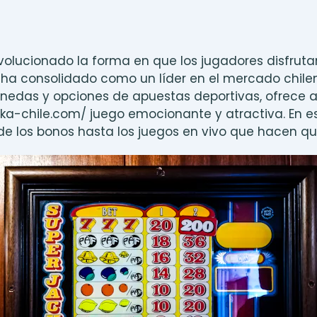
volucionado la forma en que los jugadores disfrutan
e ha consolidado como un líder en el mercado chi
nedas y opciones de apuestas deportivas, ofrece a
taka-chile.com/ juego emocionante y atractiva. En e
sde los bonos hasta los juegos en vivo que hacen qu