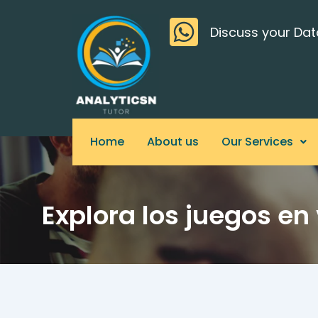
Skip
>
to
Discuss your Dat
content
Home
About us
Our Services
Explora los juegos en