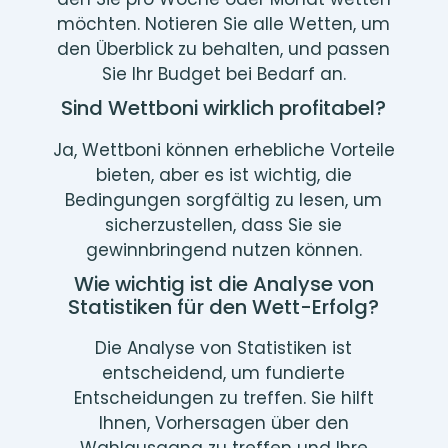
möchten. Notieren Sie alle Wetten, um
den Überblick zu behalten, und passen
Sie Ihr Budget bei Bedarf an.
Sind Wettboni wirklich profitabel?
Ja, Wettboni können erhebliche Vorteile
bieten, aber es ist wichtig, die
Bedingungen sorgfältig zu lesen, um
sicherzustellen, dass Sie sie
gewinnbringend nutzen können.
Wie wichtig ist die Analyse von
Statistiken für den Wett-Erfolg?
Die Analyse von Statistiken ist
entscheidend, um fundierte
Entscheidungen zu treffen. Sie hilft
Ihnen, Vorhersagen über den
Wahlausgang zu treffen und Ihre