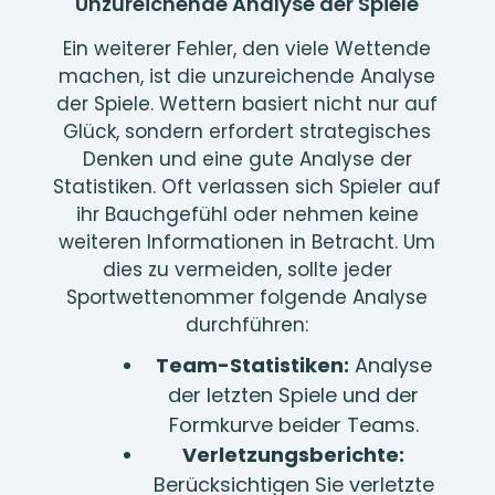
Unzureichende Analyse der Spiele
Ein weiterer Fehler, den viele Wettende
machen, ist die unzureichende Analyse
der Spiele. Wettern basiert nicht nur auf
Glück, sondern erfordert strategisches
Denken und eine gute Analyse der
Statistiken. Oft verlassen sich Spieler auf
ihr Bauchgefühl oder nehmen keine
weiteren Informationen in Betracht. Um
dies zu vermeiden, sollte jeder
Sportwettenommer folgende Analyse
durchführen:
Team-Statistiken:
Analyse
der letzten Spiele und der
Formkurve beider Teams.
Verletzungsberichte:
Berücksichtigen Sie verletzte