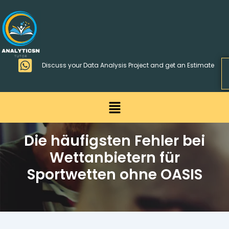
Skip
>
to
content
Discuss your Data Analysis Project and get an Estimate
Menu
Die häufigsten Fehler bei
Wettanbietern für
Sportwetten ohne OASIS