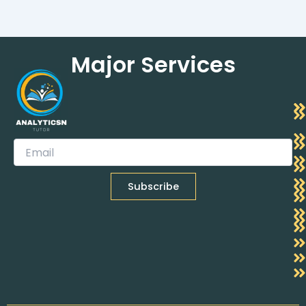
Major Services