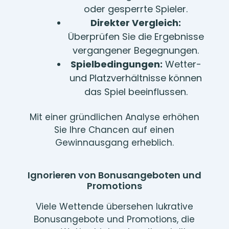
oder gesperrte Spieler.
Direkter Vergleich:
Überprüfen Sie die Ergebnisse
vergangener Begegnungen.
Spielbedingungen:
Wetter-
und Platzverhältnisse können
das Spiel beeinflussen.
Mit einer gründlichen Analyse erhöhen
Sie Ihre Chancen auf einen
Gewinnausgang erheblich.
Ignorieren von Bonusangeboten und
Promotions
Viele Wettende übersehen lukrative
Bonusangebote und Promotions, die