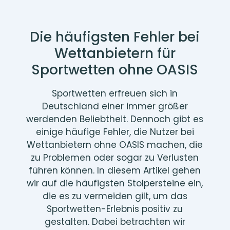
Die häufigsten Fehler bei
Wettanbietern für
Sportwetten ohne OASIS
Sportwetten erfreuen sich in
Deutschland einer immer größer
werdenden Beliebtheit. Dennoch gibt es
einige häufige Fehler, die Nutzer bei
Wettanbietern ohne OASIS machen, die
zu Problemen oder sogar zu Verlusten
führen können. In diesem Artikel gehen
wir auf die häufigsten Stolpersteine ein,
die es zu vermeiden gilt, um das
Sportwetten-Erlebnis positiv zu
gestalten. Dabei betrachten wir