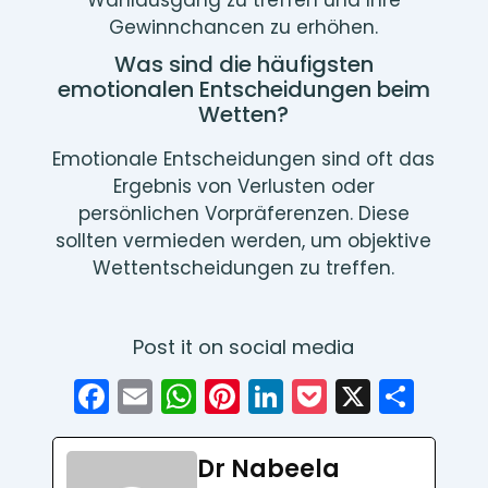
Gewinnchancen zu erhöhen.
Was sind die häufigsten
emotionalen Entscheidungen beim
Wetten?
Emotionale Entscheidungen sind oft das
Ergebnis von Verlusten oder
persönlichen Vorpräferenzen. Diese
sollten vermieden werden, um objektive
Wettentscheidungen zu treffen.
Post it on social media
Facebook
Email
WhatsApp
Pinterest
LinkedIn
Pocket
X
Sha
Dr Nabeela