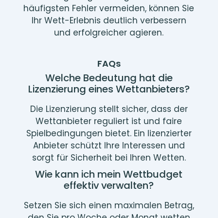
häufigsten Fehler vermeiden, können Sie
Ihr Wett-Erlebnis deutlich verbessern
und erfolgreicher agieren.
FAQs
Welche Bedeutung hat die
Lizenzierung eines Wettanbieters?
Die Lizenzierung stellt sicher, dass der
Wettanbieter reguliert ist und faire
Spielbedingungen bietet. Ein lizenzierter
Anbieter schützt Ihre Interessen und
sorgt für Sicherheit bei Ihren Wetten.
Wie kann ich mein Wettbudget
effektiv verwalten?
Setzen Sie sich einen maximalen Betrag,
den Sie pro Woche oder Monat wetten