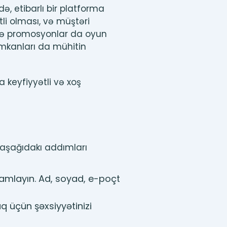
, etibarlı bir platforma
tli olması, və müştəri
r və promosyonlar da oyun
 imkanları da mühitin
 keyfiyyətli və xoş
 aşağıdakı addımları
amlayın. Ad, soyad, e-poçt
aq üçün şəxsiyyətinizi