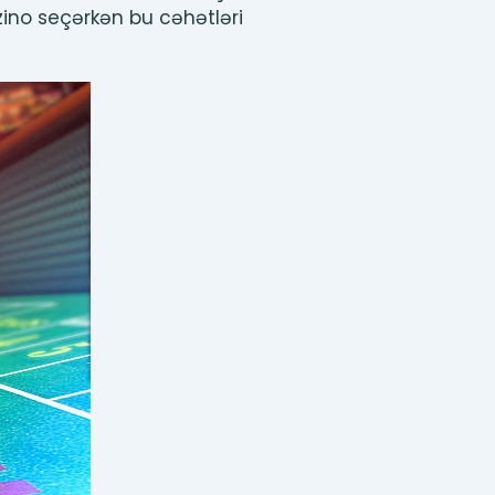
kazino seçərkən bu cəhətləri