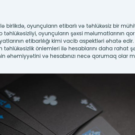
lə birlikdə, oyunçuların etibarlı və təhlükəsiz bir 
o təhlükəsizliyi, oyunçuların şəxsi məlumatlarının qo
tlarının etibarlılığı kimi vacib aspektləri əhatə edir
 təhlükəsizlik önlemleri ilə hesablarını daha rahat şək
yinin əhəmiyyətini və hesabınızı necə qorumaq olar m