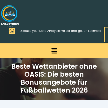
Skip
>
to
content
Discuss your Data Analysis Project and get an Estimate
Menu
Beste Wettanbieter ohne
OASIS: Die besten
Bonusangebote für
Fußballwetten 2026