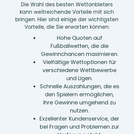
Die Wahl des besten Wettanbieters
kann weitreichende Vorteile mit sich
bringen. Hier sind einige der wichtigsten
Vorteile, die Sie erwarten können:
Hohe Quoten auf
Fußballwetten, die die
Gewinnchancen maximieren.
Vielfältige Wettoptionen für
verschiedene Wettbewerbe
und Ligen.
Schnelle Auszahlungen, die es
den Spielern ermöglichen,
ihre Gewinne umgehend zu
nutzen.
Exzellenter Kundenservice, der
bei Fragen und Problemen zur