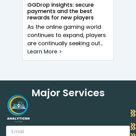
GGDrop insights: secure
payments and the best
rewards for new players
As the online gaming world
continues to expand, players
are continually seeking out
platforms that offer both
Learn More >
security and enticing...
Major Services