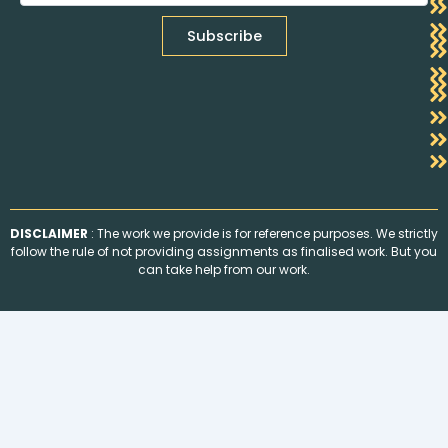
DISCLAIMER
: The work we provide is for reference purposes. We strictly
follow the rule of not providing assignments as finalised work. But you
can take help from our work.