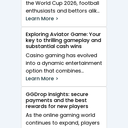
the World Cup 2026, football
enthusiasts and bettors alike
are gearing up for one of...
Learn More >
Exploring Aviator Game: Your
key to thrilling gameplay and
substantial cash wins
Casino gaming has evolved
into a dynamic entertainment
option that combines
excitement with opportunities
Learn More >
for real cash wins. With an...
GGDrop insights: secure
payments and the best
rewards for new players
As the online gaming world
continues to expand, players