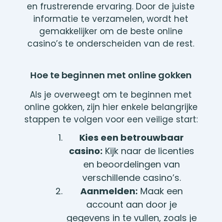
en frustrerende ervaring. Door de juiste
informatie te verzamelen, wordt het
gemakkelijker om de beste online
casino’s te onderscheiden van de rest.
Hoe te beginnen met online gokken
Als je overweegt om te beginnen met
online gokken, zijn hier enkele belangrijke
stappen te volgen voor een veilige start:
Kies een betrouwbaar
casino:
Kijk naar de licenties
en beoordelingen van
verschillende casino’s.
Aanmelden:
Maak een
account aan door je
gegevens in te vullen, zoals je