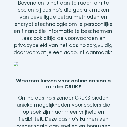
Bovendien is het aan te raden om te
spelen bij casino’s die gebruik maken
van beveiligde betaalmethoden en
encryptietechnologie om je persoonlijke
en financiële informatie te beschermen.
Lees ook altijd de voorwaarden en
privacybeleid van het casino zorgvuldig
door voordat je een account aanmaakt.
Waarom kiezen voor online casino’s
zonder CRUKS
Online casino’s zonder CRUKS bieden
unieke mogelijkheden voor spelers die
op zoek zijn naar meer vrijheid en
flexibiliteit. Deze casino’s kunnen een
breder scala aan spellen en bonussen