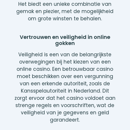
Het biedt een unieke combinatie van
gemak en plezier, met de mogelijkheid
om grote winsten te behalen.
Vertrouwen en veiligheid in online
gokken
Veiligheid is een van de belangrijkste
overwegingen bij het kiezen van een
online casino. Een betrouwbaar casino
moet beschikken over een vergunning
van een erkende autoriteit, zoals de
Kansspelautoriteit in Nederland. Dit
zorgt ervoor dat het casino voldoet aan
strenge regels en voorschriften, wat de
veiligheid van je gegevens en geld
garandeert.