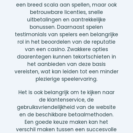
een breed scala aan spellen, maar ook
betrouwbare licenties, snelle
uitbetalingen en aantrekkelijke
bonussen. Daarnaast spelen
testimonials van spelers een belangrijke
rol in het beoordelen van de reputatie
van een casino. Zwakkere opties
daarentegen kunnen tekortschieten in
het aanbieden van deze basis
vereisten, wat kan leiden tot een minder
plezierige speelervaring.
Het is ook belangrijk om te kijken naar
de klantenservice, de
gebruiksvriendelijkheid van de website
en de beschikbare betaalmethoden.
Een goede keuze maken kan het
verschil maken tussen een succesvolle