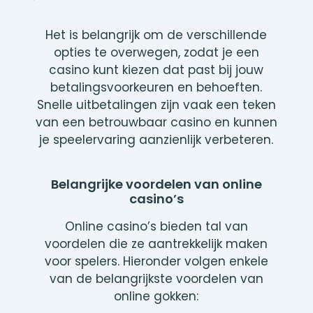
Het is belangrijk om de verschillende
opties te overwegen, zodat je een
casino kunt kiezen dat past bij jouw
betalingsvoorkeuren en behoeften.
Snelle uitbetalingen zijn vaak een teken
van een betrouwbaar casino en kunnen
je speelervaring aanzienlijk verbeteren.
Belangrijke voordelen van online
casino’s
Online casino’s bieden tal van
voordelen die ze aantrekkelijk maken
voor spelers. Hieronder volgen enkele
van de belangrijkste voordelen van
online gokken: