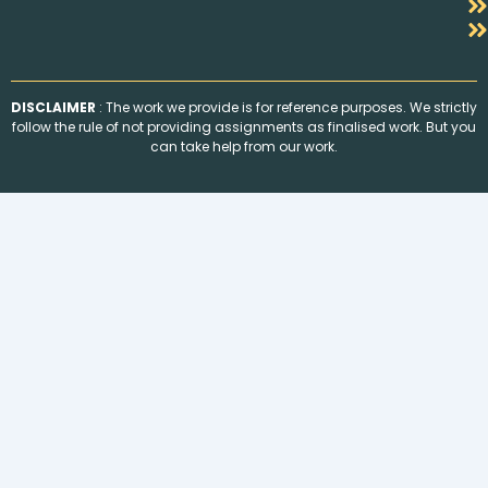
DISCLAIMER
: The work we provide is for reference purposes. We strictly
follow the rule of not providing assignments as finalised work. But you
can take help from our work.