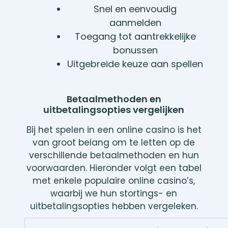
Snel en eenvoudig
aanmelden
Toegang tot aantrekkelijke
bonussen
Uitgebreide keuze aan spellen
Betaalmethoden en
uitbetalingsopties vergelijken
Bij het spelen in een online casino is het
van groot belang om te letten op de
verschillende betaalmethoden en hun
voorwaarden. Hieronder volgt een tabel
met enkele populaire online casino’s,
waarbij we hun stortings- en
uitbetalingsopties hebben vergeleken.