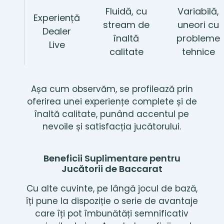
Fluidă, cu
Variabilă,
Experiență
stream de
uneori cu
Dealer
înaltă
probleme
Live
calitate
tehnice
Așa cum observăm, se profilează prin
oferirea unei experiențe complete și de
înaltă calitate, punând accentul pe
nevoile și satisfacția jucătorului.
Beneficii Suplimentare pentru
Jucătorii de Baccarat
Cu alte cuvinte, pe lângă jocul de bază,
îți pune la dispoziție o serie de avantaje
care îți pot îmbunătăți semnificativ