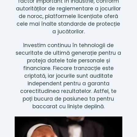
factor important în industrie, conform
autorităților de reglementare a jocurilor
de noroc, platformele licențiate oferă
cele mai înalte standarde de protecție
a jucătorilor.
Investim continuu în tehnologii de
securitate de ultimă generație pentru a
proteja datele tale personale și
financiare. Fiecare tranzacție este
criptată, iar jocurile sunt auditate
independent pentru a garanta
corectitudinea rezultatelor. Astfel, te
poți bucura de pasiunea ta pentru
baccarat cu liniște deplină.