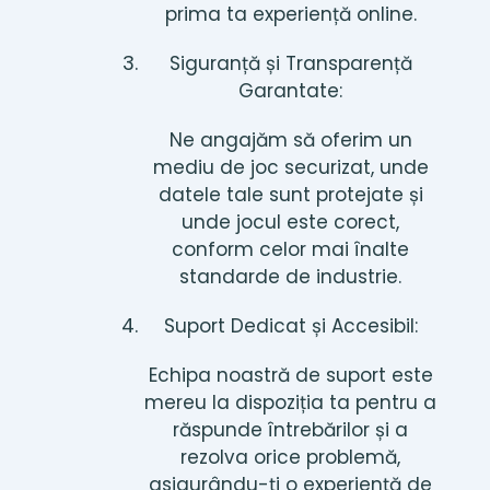
prima ta experiență online.
Siguranță și Transparență
Garantate:
Ne angajăm să oferim un
mediu de joc securizat, unde
datele tale sunt protejate și
unde jocul este corect,
conform celor mai înalte
standarde de industrie.
Suport Dedicat și Accesibil:
Echipa noastră de suport este
mereu la dispoziția ta pentru a
răspunde întrebărilor și a
rezolva orice problemă,
asigurându-ți o experiență de