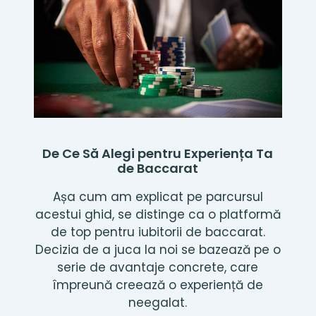
De Ce Să Alegi pentru Experiența Ta
de Baccarat
Așa cum am explicat pe parcursul
acestui ghid, se distinge ca o platformă
de top pentru iubitorii de baccarat.
Decizia de a juca la noi se bazează pe o
serie de avantaje concrete, care
împreună creează o experiență de
neegalat.