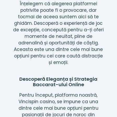
Înțelegem că alegerea platformei
potrivite poate fi o provocare, dar
tocmai de aceea suntem aici să te
ghidăm. Descoperă o experiență de joc
de excepție, concepută pentru a-ți oferi
momente de neuitat, pline de
adrenalină și oportunități de câștig.
Aceasta este una dintre cele mai bune
opțiuni pentru cei care caută distracție
și emoții.
Descoperă Eleganța și Strategia
Baccarat-ului Online
Pentru început, platforma noastră,
Vincispin casino, se impune ca una
dintre cele mai bune opțiuni pentru
pasionații de jocuri de noroc din