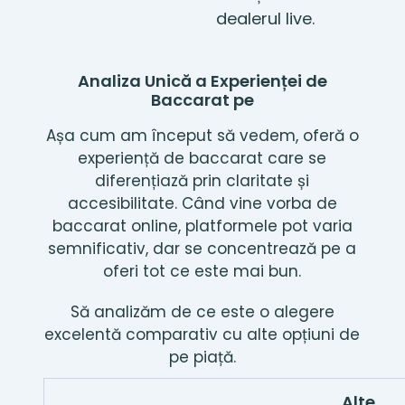
dealerul live.
Analiza Unică a Experienței de
Baccarat pe
Așa cum am început să vedem, oferă o
experiență de baccarat care se
diferențiază prin claritate și
accesibilitate. Când vine vorba de
baccarat online, platformele pot varia
semnificativ, dar se concentrează pe a
oferi tot ce este mai bun.
Să analizăm de ce este o alegere
excelentă comparativ cu alte opțiuni de
pe piață.
Alte