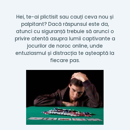
Hei, te-ai plictisit sau cauți ceva nou și
palpitant? Dacă răspunsul este da,
atunci cu siguranță trebuie să arunci o
privire atentă asupra lumii captivante a
jocurilor de noroc online, unde
entuziasmul și distracția te așteaptă la
fiecare pas.